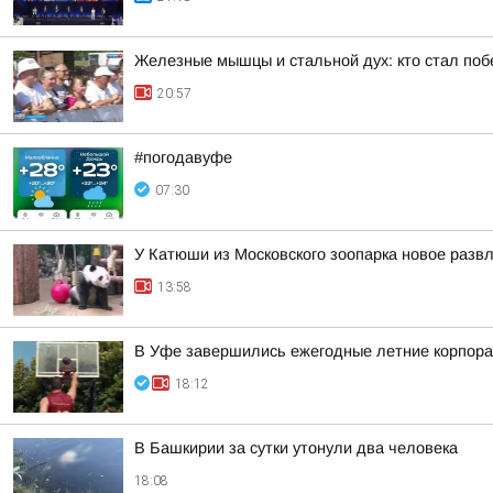
Железные мышцы и стальной дух: кто стал по
20:57
#погодавуфе
07:30
У Катюши из Московского зоопарка новое разв
13:58
В Уфе завершились ежегодные летние корпора
18:12
В Башкирии за сутки утонули два человека
18:08