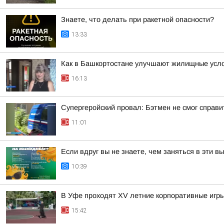
Знаете, что делать при ракетной опасности?
13:33
Как в Башкортостане улучшают жилищные усло
16:13
Супергеройский провал: Бэтмен не смог справи
11:01
Если вдруг вы не знаете, чем заняться в эти в
10:39
В Уфе проходят XV летние корпоративные игры
15:42