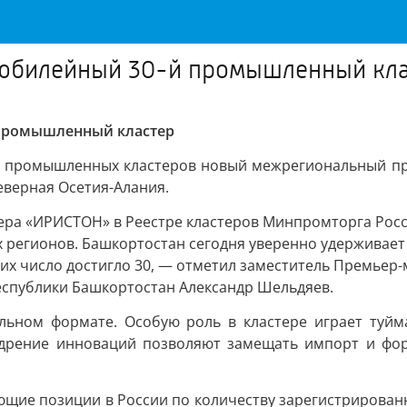
 юбилейный 30-й промышленный кла
 промышленный кластер
 промышленных кластеров новый межрегиональный пр
еверная Осетия-Алания.
ра «ИРИСТОН» в Реестре кластеров Минпромторга Росси
х регионов. Башкортостан сегодня уверенно удерживае
 их число достигло 30, — отметил заместитель Премьер
еспублики Башкортостан Александр Шельдяев.
льном формате. Особую роль в кластере играет туйм
недрение инноваций позволяют замещать импорт и фор
ющие позиции в России по количеству зарегистрирован