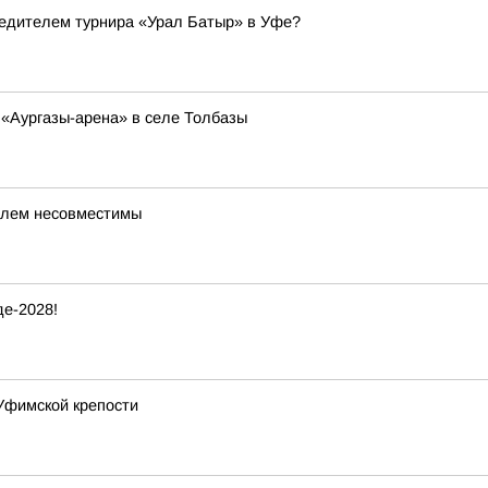
бедителем турнира «Урал Батыр» в Уфе?
 «Аургазы-арена» в селе Толбазы
илем несовместимы
е-2028!
Уфимской крепости