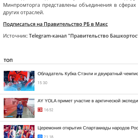
Минпромторга представлены объединения в сферах 
других отраслей.
Подписаться на Правительство РБ в Макс
Источник:
Telegram-канал "Правительство Башкортос
ТОП
Обладатель Кубка Стэнли и двукратный чемпио
15:30
AY YOLA примет участие в арктической экспед
16:52
Церемония открытия Спартакиады народов Росс
21:18