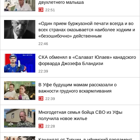
двухлетнего малыша
22:51
«Один прием буржуазной печати всегда и во
всех странах оказывается наиболее ходким и
«безошибочно» действенным
22:46
СКА обменял в «Салават Юлаев» канадского
форварда Джозефа Бландизи
22:39
В Уфе будущим мамам рассказали о
важности грудного вскармливания
22:39
Многодетная семья бойца СВО из Уфы
получила новое жилье
22:28
Кандидат от Турции. в уфимский парламент