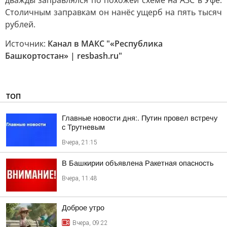
дважды заправлялся по похожей схеме на АЗС в Уфе.
Столичным заправкам он нанёс ущерб на пять тысяч
рублей.
Источник:
Канал в МАКС "«Республика
Башкортостан» | resbash.ru"
ТОП
Главные новости дня:. Путин провел встречу
с Трутневым
Вчера, 21:15
В Башкирии объявлена Ракетная опасность
Вчера, 11:48
Доброе утро
Вчера, 09:22