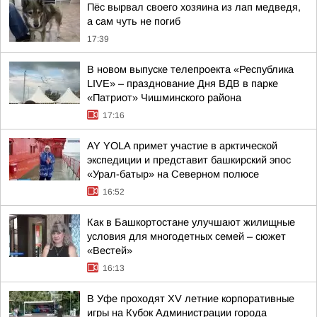
Пёс вырвал своего хозяина из лап медведя,
а сам чуть не погиб
17:39
В новом выпуске телепроекта «Республика
LIVE» – празднование Дня ВДВ в парке
«Патриот» Чишминского района
17:16
AY YOLA примет участие в арктической
экспедиции и представит башкирский эпос
«Урал-батыр» на Северном полюсе
16:52
Как в Башкортостане улучшают жилищные
условия для многодетных семей – сюжет
«Вестей»
16:13
В Уфе проходят XV летние корпоративные
игры на Кубок Администрации города