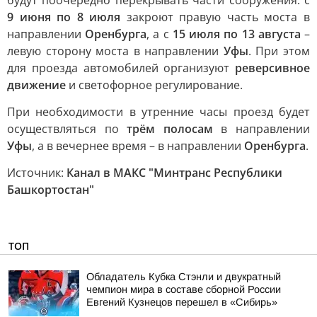
будут поочерёдно перекрывать части сооружения: с
9 июня по 8 июля
закроют правую часть моста в
направлении
Оренбурга
, а с
15 июля по 13 августа
–
левую сторону моста в направлении
Уфы
. При этом
для проезда автомобилей организуют
реверсивное
движение
и светофорное регулирование.
При необходимости в утренние часы проезд будет
осуществляться по
трём полосам
в направлении
Уфы
, а в вечернее время – в направлении
Оренбурга
.
Источник:
Канал в МАКС "Минтранс Республики
Башкортостан"
ТОП
Обладатель Кубка Стэнли и двукратный
чемпион мира в составе сборной России
Евгений Кузнецов перешел в «Сибирь»