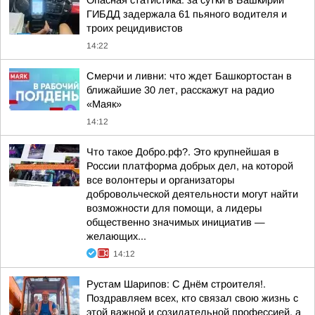
Опасная статистика: за сутки в Башкирии
ГИБДД задержала 61 пьяного водителя и
троих рецидивистов
14:22
Смерчи и ливни: что ждет Башкортостан в
ближайшие 30 лет, расскажут на радио
«Маяк»
14:12
Что такое Добро.рф?. Это крупнейшая в
России платформа добрых дел, на которой
все волонтеры и организаторы
добровольческой деятельности могут найти
возможности для помощи, а лидеры
общественно значимых инициатив —
желающих...
14:12
Рустам Шарипов: С Днём строителя!.
Поздравляем всех, кто связал свою жизнь с
этой важной и созидательной профессией, а