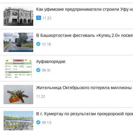
Как уфимские предприниматели строили Уфу на
11:22
В Башкортостане фестиваль «Купец 2.0» посв
12:18
#уфавпорядке
09:31
Жительница Октябрьского потеряла миллионы 
11:22
В г. Кумертау по результатам прокурорской пр
09:13