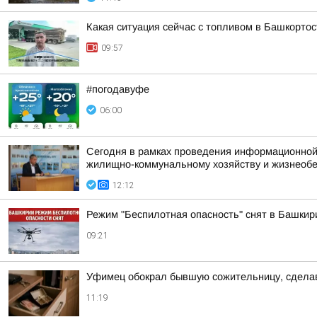
Какая ситуация сейчас с топливом в Башкорто
09:57
#погодавуфе
06:00
Сегодня в рамках проведения информационной
жилищно-коммунальному хозяйству и жизнеоб
12:12
Режим "Беспилотная опасность" снят в Башкир
09:21
Уфимец обокрал бывшую сожительницу, сделав
11:19