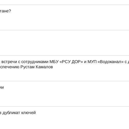
стане?
 встречи с сотрудниками МБУ «РСУ ДОР» и МУП «Водоканал» с д
еспечению Рустам Камалов
ии
 дубликат ключей