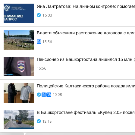
Яна Лантратова: На личном контроле: помогае
16:03
Власти объяснили расторжение договора с пл
15:56
Пенсионер из Башкортостана лишился 15 млн 
15:56
Полицейские Калтасинского района поздравил
13:35
В Башкортостане фестиваль «Купец 2.0» посв
12:18