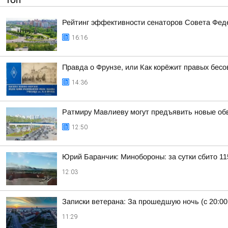
ТОП
Рейтинг эффективности сенаторов Совета Феде
16:16
Правда о Фрунзе, или Как корёжит правых бесов
14:36
Ратмиру Мавлиеву могут предъявить новые об
12:50
Юрий Баранчик: Минобороны: за сутки сбито 1
12:03
Записки ветерана: За прошедшую ночь (с 20:00
11:29