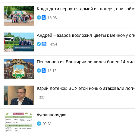
Когда дети вернутся домой из лагеря, они за
16:03
Андрей Назаров возложил цветы к Вечному ог
14:54
Пенсионер из Башкирии лишился более 14 мил
12:12
Юрий Котенок: ВСУ этой ночью атаковали логис
13:01
#уфавпорядке
09:31