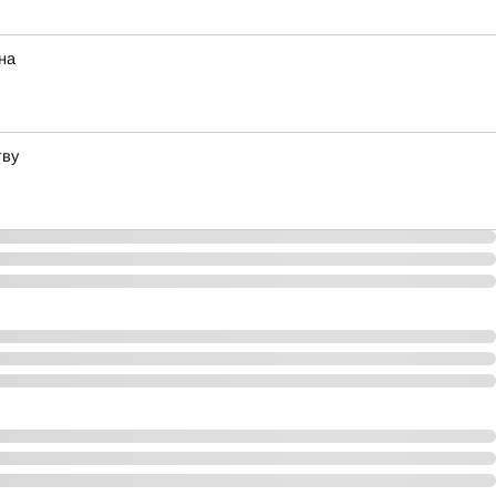
на
тву