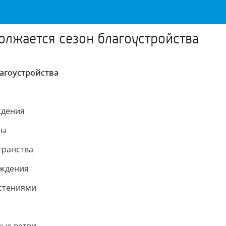
олжается сезон благоустройства
лагоустройства
ждения
ты
транства
аждения
астениями