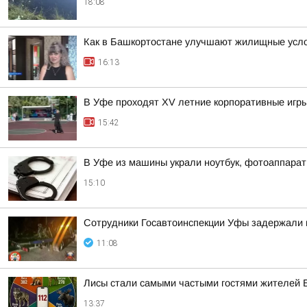
18:08
Как в Башкортостане улучшают жилищные усло
16:13
В Уфе проходят XV летние корпоративные игры
15:42
В Уфе из машины украли ноутбук, фотоаппарат
15:10
Сотрудники Госавтоинспекции Уфы задержали 
11:08
Лисы стали самыми частыми гостями жителей 
13:37