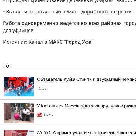
• Проводят кронирование деревьев и убирают аварий
• Выполняют локальный ремонт дорожного покрытия
Работа одновременно ведётся во всех районах горо
для уфимцев
Источник:
Канал в МАКС "Город Уфа"
ТОП
Обладатель Кубка Стэнли и двукратный чемпио
15:30
У Катюши из Московского зоопарка новое разв
13:58
AY YOLA примет участие в арктической экспед