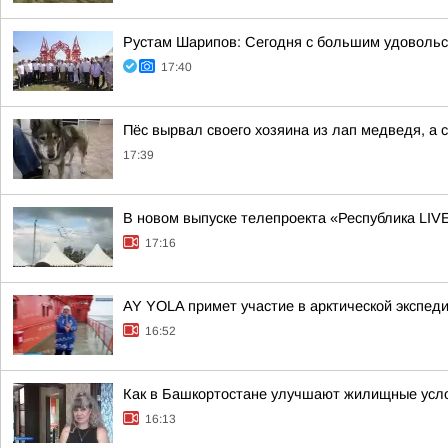
Рустам Шарипов: Сегодня с большим удовольс
17:40
Пёс вырвал своего хозяина из лап медведя, а с
17:39
В новом выпуске телепроекта «Республика LIV
17:16
AY YOLA примет участие в арктической экспед
16:52
Как в Башкортостане улучшают жилищные усло
16:13