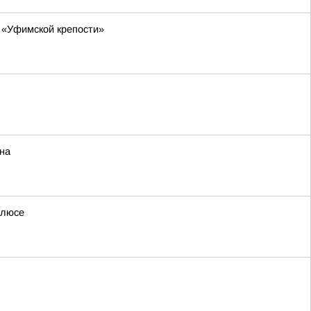
 «Уфимской крепости»
на
олюсе