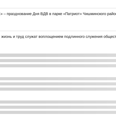
E» – празднование Дня ВДВ в парке «Патриот» Чишминского райо
я жизнь и труд служат воплощением подлинного служения общес