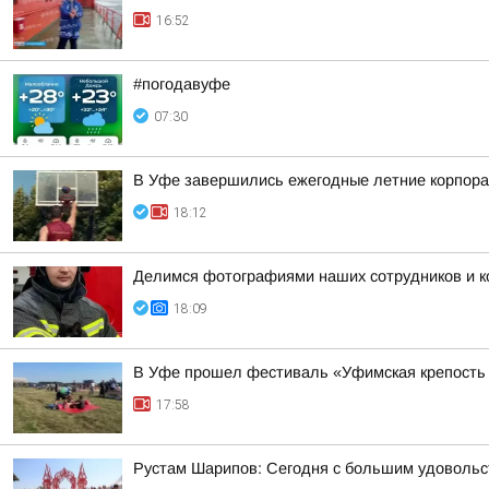
16:52
#погодавуфе
07:30
В Уфе завершились ежегодные летние корпора
18:12
Делимся фотографиями наших сотрудников и ко
18:09
В Уфе прошел фестиваль «Уфимская крепость
17:58
Рустам Шарипов: Сегодня с большим удовольс