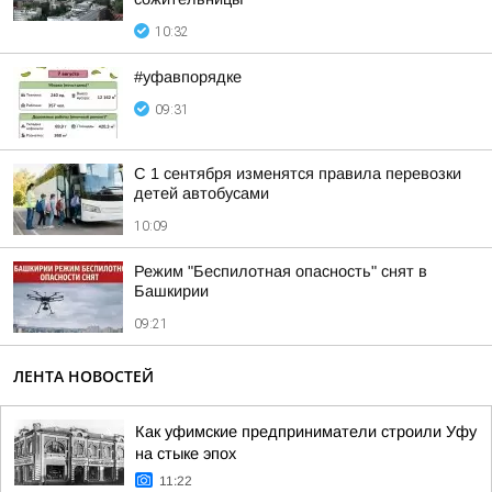
10:32
#уфавпорядке
09:31
С 1 сентября изменятся правила перевозки
детей автобусами
10:09
Режим "Беспилотная опасность" снят в
Башкирии
09:21
ЛЕНТА НОВОСТЕЙ
Как уфимские предприниматели строили Уфу
на стыке эпох
11:22