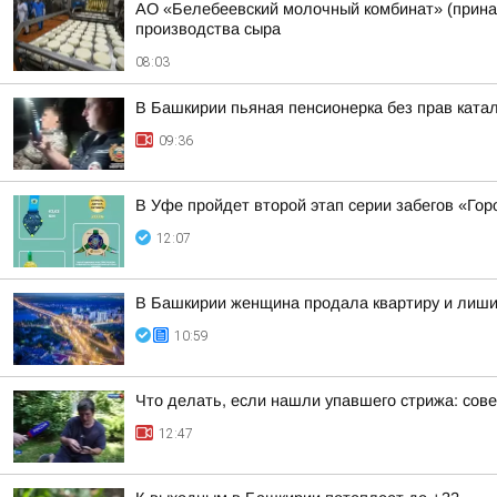
АО «Белебеевский молочный комбинат» (принад
производства сыра
08:03
В Башкирии пьяная пенсионерка без прав ката
09:36
В Уфе пройдет второй этап серии забегов «Гор
12:07
В Башкирии женщина продала квартиру и лиши
10:59
Что делать, если нашли упавшего стрижа: сов
12:47