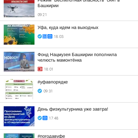
Режим "Беспилотная опасность" снят в
Башкирии
09:21
Уфа, куда идем на выходных
18:03
Фонд Нацмузея Башкирии пополнила
челюсть мамонтёнка
18:01
#уфавпорядке
09:31
День физкультурника уже завтра!
17:48
#погодавуфе