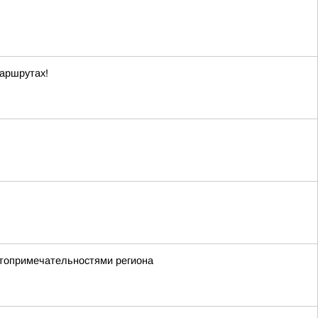
маршрутах!
стопримечательностями региона