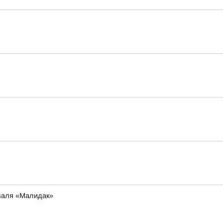
иваля «Малидак»