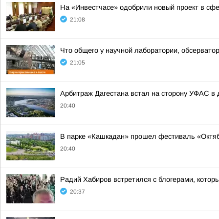
На «Инвестчасе» одобрили новый проект в с
21:08
Что общего у научной лаборатории, обсерватор
21:05
Арбитраж Дагестана встал на сторону УФАС в д
20:40
В парке «Кашкадан» прошел фестиваль «Октяб
20:40
Радий Хабиров встретился с блогерами, котор
20:37