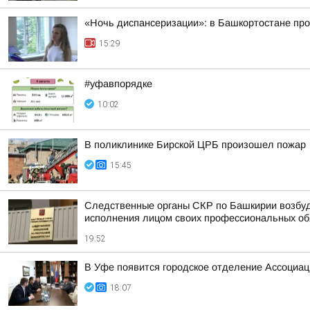
«Ночь диспансеризации»: в Башкортостане про
15:29
#уфавпорядке
10:02
В поликлинике Бирской ЦРБ произошел пожар
15:45
Следственные органы СКР по Башкирии возбуд
исполнения лицом своих профессиональных обяз
19:52
В Уфе появится городское отделение Ассоциа
18:07