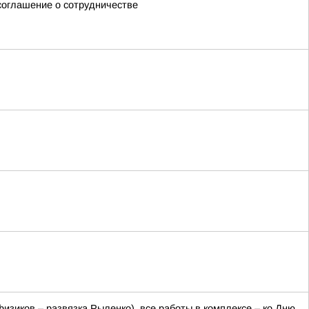
оглашение о сотрудничестве
изиков – развязка Рыленко), все работы в комплексе – ко Дню