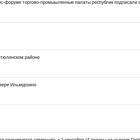
с-форуме торгово-промышленные палаты республик подписали с
тюлинском районе
озере Ильмурзино
а планируется завершить к 1 сентября (4 полосы на участке Геоф