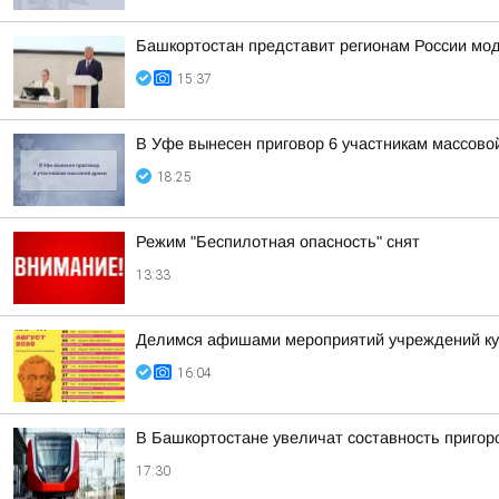
Башкортостан представит регионам России мо
15:37
В Уфе вынесен приговор 6 участникам массово
18:25
Режим "Беспилотная опасность" снят
13:33
Делимся афишами мероприятий учреждений кул
16:04
В Башкортостане увеличат составность приго
17:30