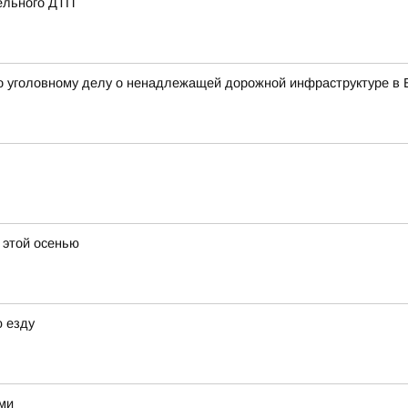
ельного ДТП
о уголовному делу о ненадлежащей дорожной инфраструктуре в 
а этой осенью
 езду
ми