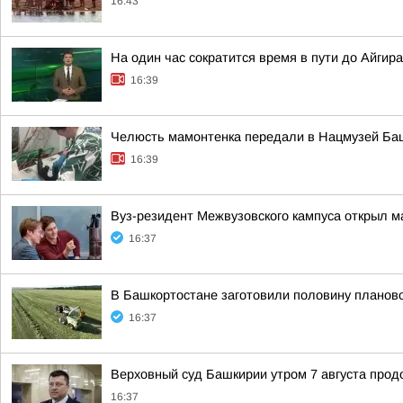
16:43
На один час сократится время в пути до Айгир
16:39
Челюсть мамонтенка передали в Нацмузей Ба
16:39
Вуз-резидент Межвузовского кампуса открыл м
16:37
В Башкортостане заготовили половину планов
16:37
Верховный суд Башкирии утром 7 августа про
16:37