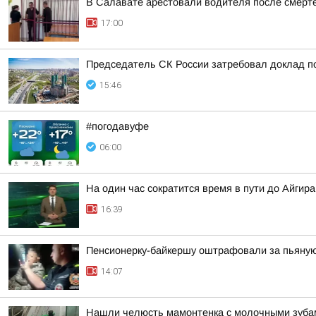
В Салавате арестовали водителя после смерт
17:00
Председатель СК России затребовал доклад п
15:46
#погодавуфе
06:00
На один час сократится время в пути до Айгир
16:39
Пенсионерку-байкершу оштрафовали за пьяную
14:07
Нашли челюсть мамонтенка с молочными зуба