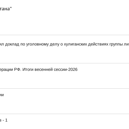
тана"
л доклад по уголовному делу о хулиганских действиях группы л
рации РФ. Итоги весенней сессии-2026
ии
 - 1