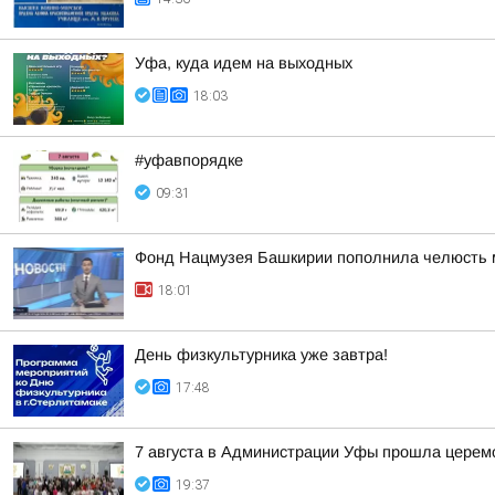
Уфа, куда идем на выходных
18:03
#уфавпорядке
09:31
Фонд Нацмузея Башкирии пополнила челюсть 
18:01
День физкультурника уже завтра!
17:48
7 августа в Администрации Уфы прошла церем
19:37