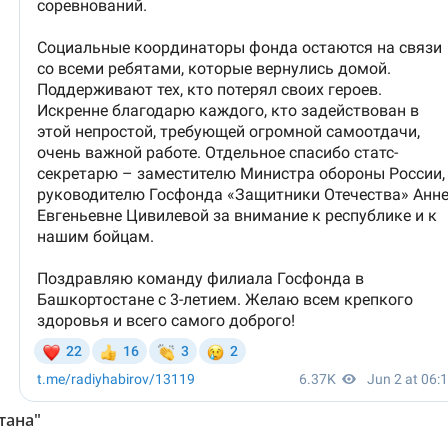
тана"