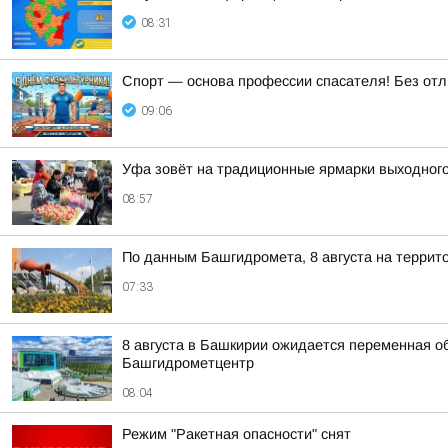
08:31
Спорт — основа профессии спасателя! Без отл
09:06
Уфа зовёт на традиционные ярмарки выходног
08:57
По данным Башгидромета, 8 августа на террит
07:33
8 августа в Башкирии ожидается переменная о
Башгидрометцентр
08:04
Режим "Ракетная опасности" снят