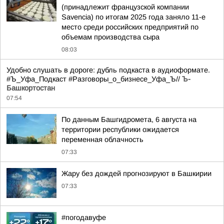
(принадлежит французской компании
Savencia) по итогам 2025 года заняло 11-е
место среди российских предприятий по
объемам производства сыра
08:03
Удобно слушать в дороге: дубль подкаста в аудиоформате.
#Ъ_Уфа_Подкаст #Разговоры_о_бизнесе_Уфа_Ъ//
Ъ-
Башкортостан
07:54
По данным Башгидромета, 6 августа на
территории республики ожидается
переменная облачность
07:33
Жару без дождей прогнозируют в Башкирии
07:33
#погодавуфе