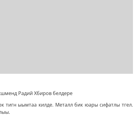
кшменд Радий Хбиров белдере
рк тигн ыымтаа килде. Металл бик юары сифатлы тгел.
лыы.