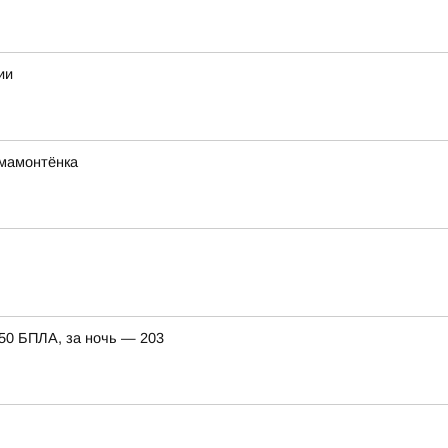
ии
мамонтёнка
150 БПЛА, за ночь — 203