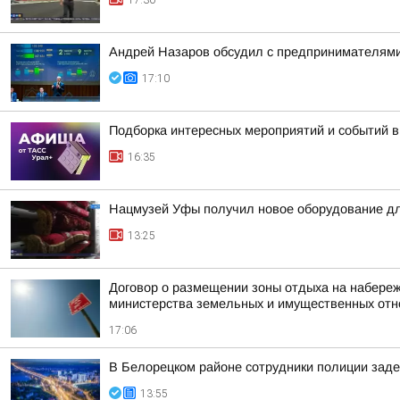
17:30
Андрей Назаров обсудил с предпринимателями
17:10
Подборка интересных мероприятий и событий в
16:35
Нацмузей Уфы получил новое оборудование дл
13:25
Договор о размещении зоны отдыха на набереж
министерства земельных и имущественных от
17:06
В Белорецком районе сотрудники полиции заде
13:55