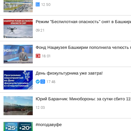
12:50
Режим "Беспилотная опасность" снят в Башкир
09:21
Фонд Нацмузея Башкирии пополнила челюсть 
18:01
День физкультурника уже завтра!
17:48
Юрий Баранчик: Минобороны: за сутки сбито 1
12:03
#погодавуфе