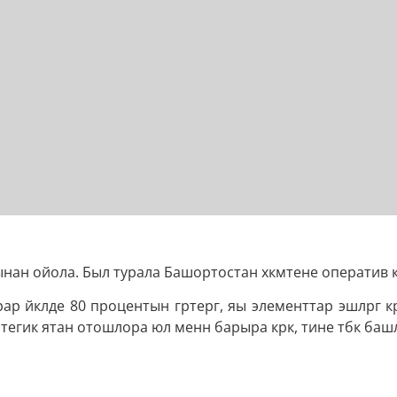
нан ойола. Был турала Башортостан хкмтене оператив 
ар йклде 80 процентын гртерг, яы элементтар эшлрг к
атегик ятан отошлора юл менн барыра крк, тине тбк баш