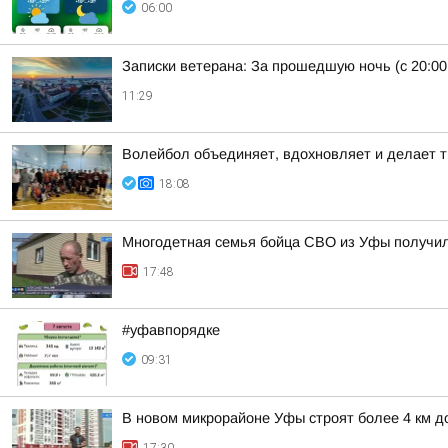
06:00
Записки ветерана: За прошедшую ночь (с 20:00
11:29
Волейбол объединяет, вдохновляет и делает т
18:08
Многодетная семья бойца СВО из Уфы получи
17:48
#уфавпорядке
09:31
В новом микрорайоне Уфы строят более 4 км д