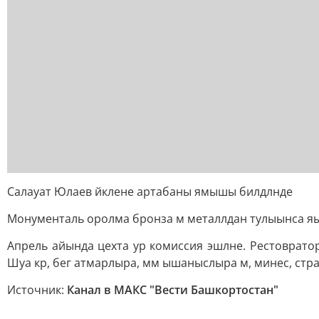
Салауат Юлаев йклене артабаны ямышы билдлнде
Монументаль оролма бронза м металлдан тулыынса яы
Апрель айында цехта ур комиссия эшлне. Рестовратор
Шуа кр, бег атмарлыра, мм ышаныслыра м, минес, стр
Источник:
Канал в МАКС "Вести Башкортостан"