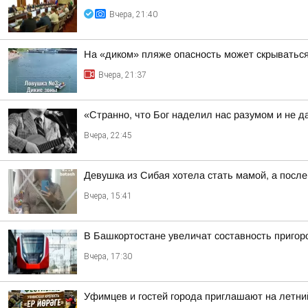
Вчера, 21:40
На «диком» пляже опасность может скрыватьс
Вчера, 21:37
«Странно, что Бог наделил нас разумом и не д
Вчера, 22:45
Девушка из Сибая хотела стать мамой, а после
Вчера, 15:41
В Башкортостане увеличат составность приго
Вчера, 17:30
Уфимцев и гостей города приглашают на летни