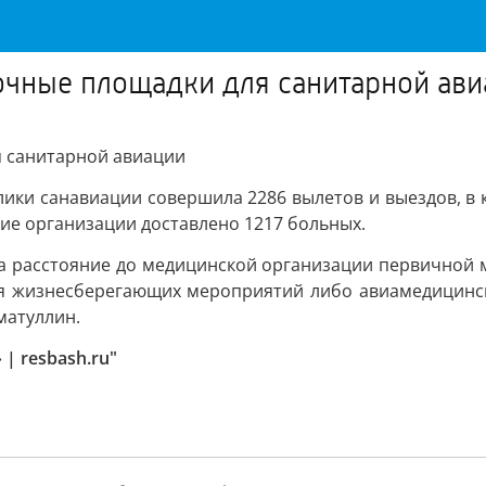
очные площадки для санитарной ав
я санитарной авиации
ики санавиации совершила 2286 вылетов и выездов, в к
кие организации доставлено 1217 больных.
да расстояние до медицинской организации первичной 
я жизнесберегающих мероприятий либо авиамедицинск
матуллин.
| resbash.ru"