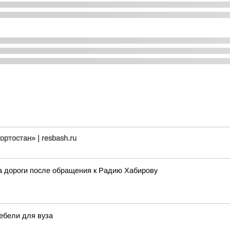
ртостан» | resbash.ru
 дороги после обращения к Радию Хабирову
ебели для вуза