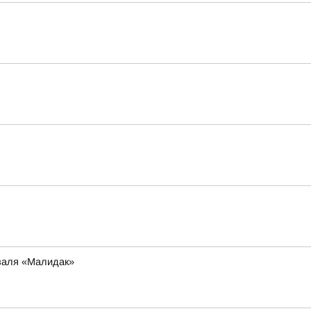
иваля «Малидак»