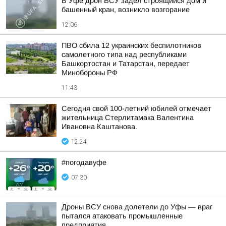
В Уфе дрон ВСУ задел строящийся дом и
башенный кран, возникло возгорание
12:06
ПВО сбила 12 украинских беспилотников
самолетного типа над республиками
Башкортостан и Татарстан, передает
Минобороны РФ
11:43
Сегодня свой 100-летний юбилей отмечает
жительница Стерлитамака Валентина
Ивановна Каштанова.
12:24
#погодавуфе
07:30
Дроны ВСУ снова долетели до Уфы — враг
пытался атаковать промышленные
предприятия