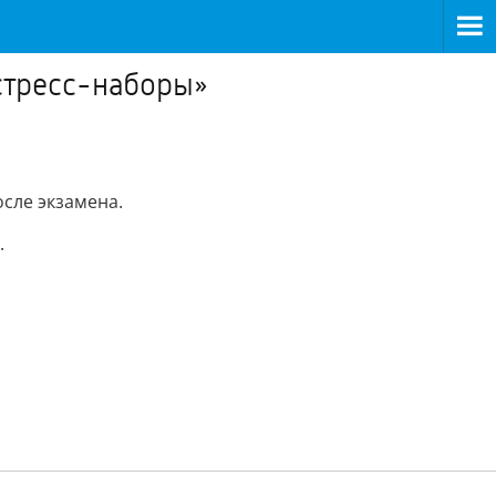
стресс-наборы»
осле экзамена.
.