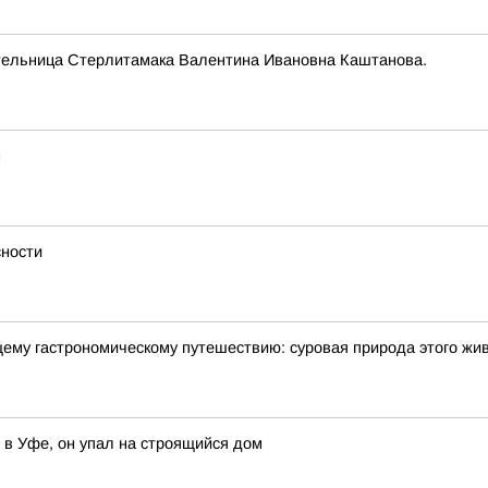
тельница Стерлитамака Валентина Ивановна Каштанова.
м
сности
щему гастрономическому путешествию: суровая природа этого жи
 в Уфе, он упал на строящийся дом