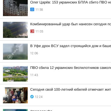
Олег Царёв: 153 украинских БПЛА сбито ПВО н
11:58
Комбинированный удар был нанесен сегодня по
11:03
В Уфе дрон ВСУ задел строящийся дом и башен
12:06
ПВО сбила 12 украинских беспилотников самол
11:43
Сегодня свой 100-летний юбилей отмечает жи
12:24