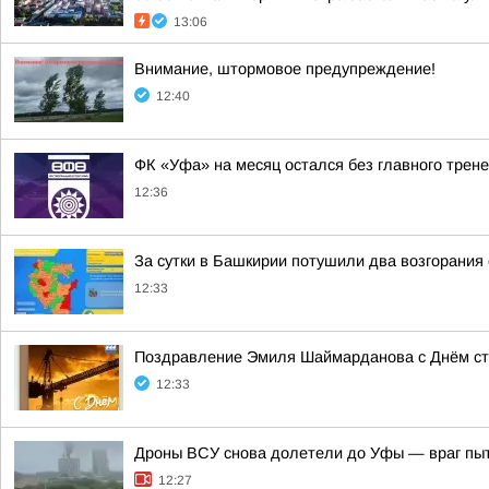
13:06
Внимание, штормовое предупреждение!
12:40
ФК «Уфа» на месяц остался без главного трен
12:36
За сутки в Башкирии потушили два возгорания
12:33
Поздравление Эмиля Шаймарданова с Днём с
12:33
Дроны ВСУ снова долетели до Уфы — враг пы
12:27