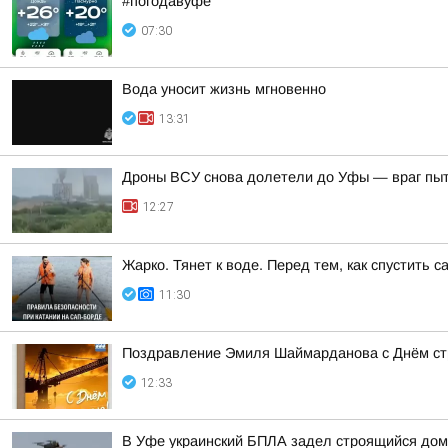
#погодавуфе
07:30
Вода уносит жизнь мгновенно
13:31
Дроны ВСУ снова долетели до Уфы — враг пы
12:27
Жарко. Тянет к воде. Перед тем, как спустить 
11:30
Поздравление Эмиля Шаймарданова с Днём ст
12:33
В Уфе украинский БПЛА задел строящийся дом