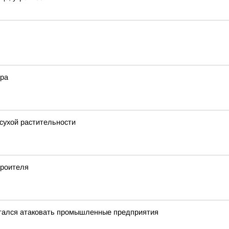
ера
 сухой растительности
троителя
тался атаковать промышленные предприятия