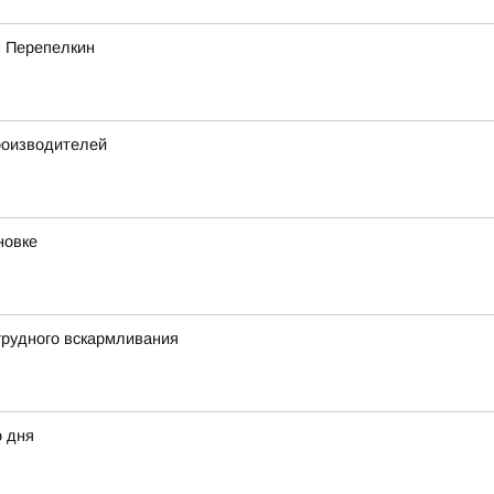
м Перепелкин
роизводителей
новке
грудного вскармливания
о дня