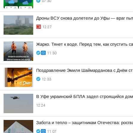
07:30
Дроны ВСУ снова долетели до Уфы — враг пы
12:27
Жарко. Тянет к воде. Перед тем, как спустить 
11:30
Поздравление Эмиля Шаймарданова с Днём ст
12:33
В Уфе украинский БПЛА задел строящийся дом
12:24
Забота и тепло – защитникам Отечества: росг
11:07