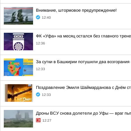
Внимание, штормовое предупреждение!
12:40
ФК «Уфа» на месяц остался без главного трен
12:36
За сутки в Башкирии потушили два возгорания
12:33
Поздравление Эмиля Шаймарданова с Днём с
12:33
Дроны ВСУ снова долетели до Уфы — враг пы
12:27