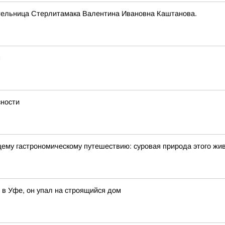
тельница Стерлитамака Валентина Ивановна Каштанова.
м
сности
щему гастрономическому путешествию: суровая природа этого жи
 в Уфе, он упал на строящийся дом