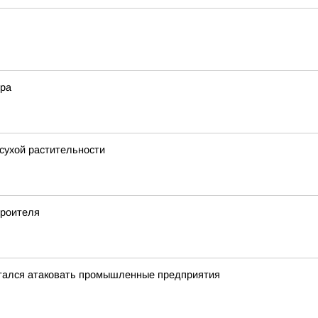
ера
 сухой растительности
троителя
тался атаковать промышленные предприятия