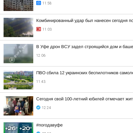
11:58
Комбинированный удар был нанесен сегодня по
11:03
В Уфе дрон ВСУ задел строящийся дом и башен
12:06
ПВО сбила 12 украинских беспилотников самол
11:43
Сегодня свой 100-летний юбилей отмечает жи
12:24
#погодавуфе