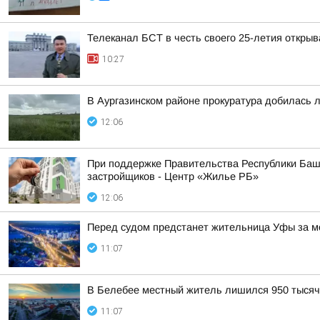
Телеканал БСТ в честь своего 25-летия откры
10:27
В Аургазинском районе прокуратура добилась 
12:06
При поддержке Правительства Республики Башк
застройщиков - Центр «Жилье РБ»
12:06
Перед судом предстанет жительница Уфы за м
11:07
В Белебее местный житель лишился 950 тысяч
11:07