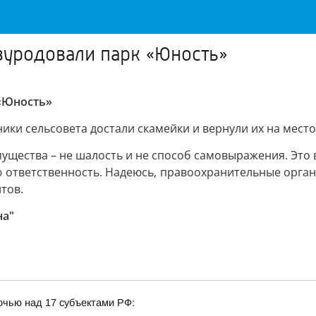
зуродовали парк «Юность»
 «Юность»
ики сельсовета достали скамейки и вернули их на место
мущества – не шалость и не способ самовыражения. Это
ю ответственность. Надеюсь, правоохранительные органы
тов.
на"
очью над 17 субъектами РФ: