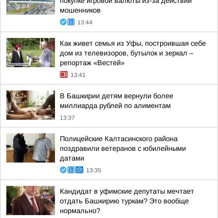
покупке игровой валюты из-за действий
мошенников
13:44
Как живет семья из Уфы, построившая себе
дом из телевизоров, бутылок и зеркал –
репортаж «Вестей»
13:41
В Башкирии детям вернули более
миллиарда рублей по алиментам
13:37
Полицейские Калтасинского района
поздравили ветеранов с юбилейными
датами
13:35
Кандидат в уфимские депутаты мечтает
отдать Башкирию туркам? Это вообще
нормально?