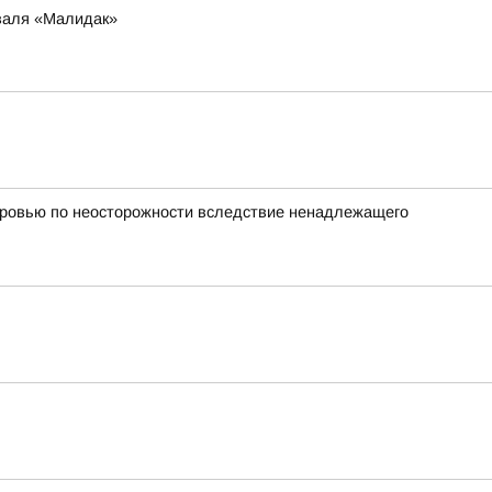
иваля «Малидак»
оровью по неосторожности вследствие ненадлежащего