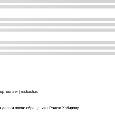
ртостан» | resbash.ru
 дороги после обращения к Радию Хабирову