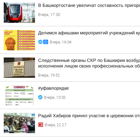
В Башкортостане увеличат составность приго
Вчера, 17:30
Делимся афишами мероприятий учреждений кул
Вчера, 16:04
Следственные органы СКР по Башкирии возбуд
исполнения лицом своих профессиональных обяз
Вчера, 19:52
#уфавпорядке
Вчера, 10:02
Радий Хабиров принял участие в церемонии о
Вчера, 22:27