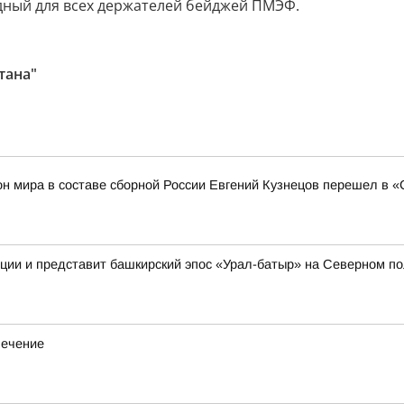
бодный для всех держателей бейджей ПМЭФ.
тана"
н мира в составе сборной России Евгений Кузнецов перешел в 
иции и представит башкирский эпос «Урал-батыр» на Северном п
лечение