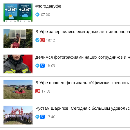
#погодавуфе
07:30
В Уфе завершились ежегодные летние корпора
18:12
Делимся фотографиями наших сотрудников и ко
18:09
В Уфе прошел фестиваль «Уфимская крепость
17:58
Рустам Шарипов: Сегодня с большим удовольс
17:40