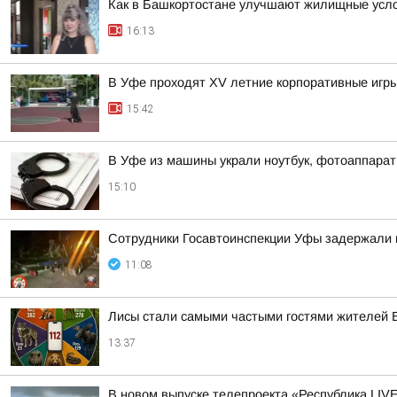
Как в Башкортостане улучшают жилищные усло
16:13
В Уфе проходят XV летние корпоративные игры
15:42
В Уфе из машины украли ноутбук, фотоаппарат
15:10
Сотрудники Госавтоинспекции Уфы задержали 
11:08
Лисы стали самыми частыми гостями жителей 
13:37
В новом выпуске телепроекта «Республика LIV