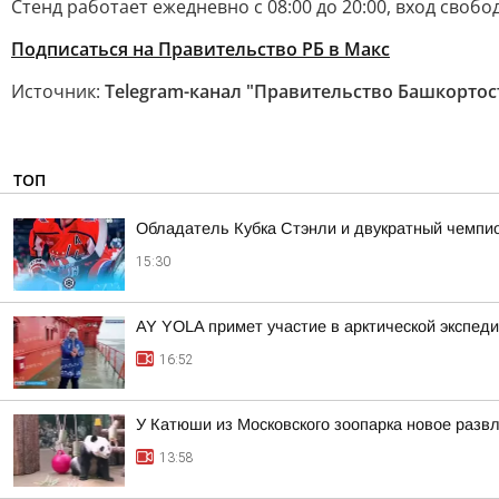
Стенд работает ежедневно с 08:00 до 20:00, вход сво
Подписаться на Правительство РБ в Макс
Источник:
Telegram-канал "Правительство Башкортос
ТОП
Обладатель Кубка Стэнли и двукратный чемпио
15:30
AY YOLA примет участие в арктической экспед
16:52
У Катюши из Московского зоопарка новое разв
13:58