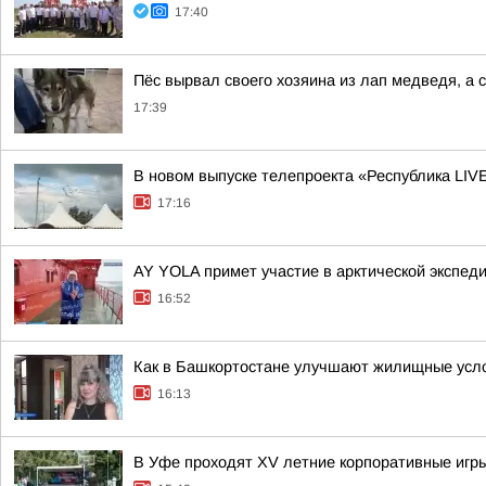
17:40
Пёс вырвал своего хозяина из лап медведя, а с
17:39
В новом выпуске телепроекта «Республика LIV
17:16
AY YOLA примет участие в арктической экспед
16:52
Как в Башкортостане улучшают жилищные усло
16:13
В Уфе проходят XV летние корпоративные игры