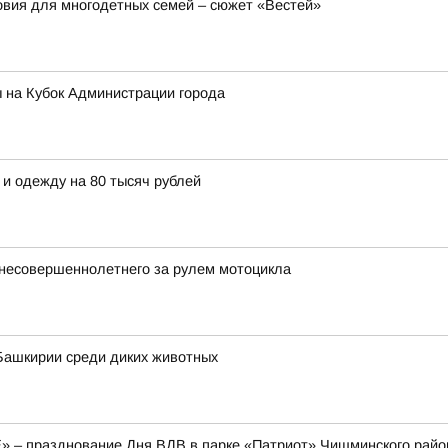
вия для многодетных семей – сюжет «Вестей»
 на Кубок Администрации города
 и одежду на 80 тысяч рублей
несовершеннолетнего за рулем мотоцикла
Башкирии среди диких животных
E» – празднование Дня ВДВ в парке «Патриот» Чишминского райо