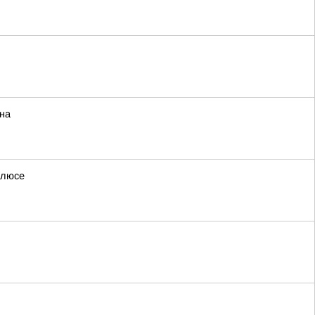
на
олюсе