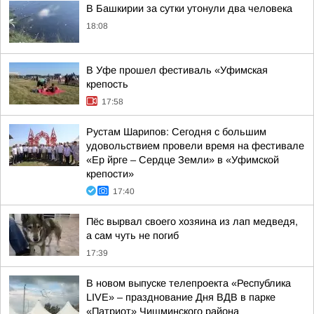
В Башкирии за сутки утонули два человека
18:08
В Уфе прошел фестиваль «Уфимская
крепость
17:58
Рустам Шарипов: Сегодня с большим
удовольствием провели время на фестивале
«Ер йрге – Сердце Земли» в «Уфимской
крепости»
17:40
Пёс вырвал своего хозяина из лап медведя,
а сам чуть не погиб
17:39
В новом выпуске телепроекта «Республика
LIVE» – празднование Дня ВДВ в парке
«Патриот» Чишминского района