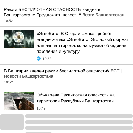
Режим БЕСПИЛОТНАЯ ОПАСНОСТЬ введен в
Башкортостане
Предложить новость
//
Вести Башкортостан
10:52
«ЭтноБит». В Стерлитамаке пройдёт
этнодискотека «ЭтноБит». Это новый формат
для нашего города, когда музыка объединяет
поколения и культуру
10:52
В Башкирии введен режим беспилотной опасности//
БСТ |
Новости Башкортостана
10:52
Объявлена Беспилотная опасность на
территории Республики Башкортостан
10:49