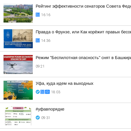
Рейтинг эффективности сенаторов Совета Феде
16:16
Правда о Фрунзе, или Как корёжит правых бесов
14:36
Режим "Беспилотная опасность" снят в Башкир
09:21
Уфа, куда идем на выходных
18:03
#уфавпорядке
09:31