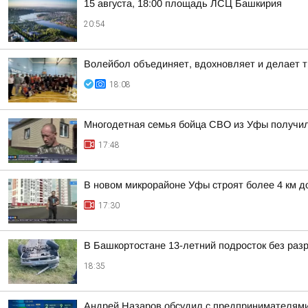
15 августа, 18:00 площадь ЛСЦ Башкирия
20:54
Волейбол объединяет, вдохновляет и делает т
18:08
Многодетная семья бойца СВО из Уфы получи
17:48
В новом микрорайоне Уфы строят более 4 км д
17:30
В Башкортостане 13-летний подросток без раз
18:35
Андрей Назаров обсудил с предпринимателями