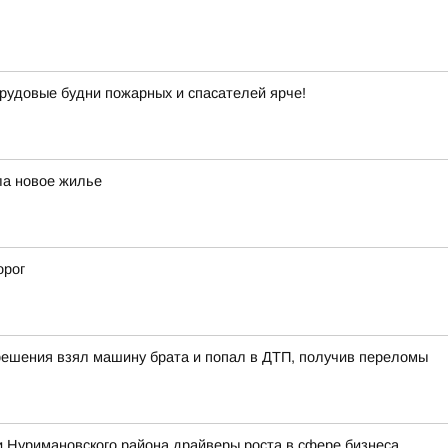
рудовые будни пожарных и спасателей ярче!
ла новое жилье
орог
решения взял машину брата и попал в ДТП, получив переломы
 Нуримановского района драйверы роста в сфере бизнеса