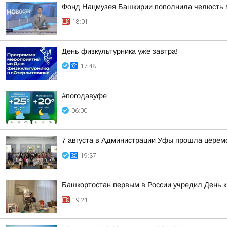
Фонд Нацмузея Башкирии пополнила челюсть 
18:01
День физкультурника уже завтра!
17:48
#погодавуфе
06:00
7 августа в Администрации Уфы прошла церем
19:37
Башкортостан первым в России учредил День 
19:21