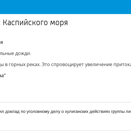
с Каспийского моря
ря
ильные дожди.
ы в горных реках. Это спровоцирует увеличение приток
на"
л доклад по уголовному делу о хулиганских действиях группы л