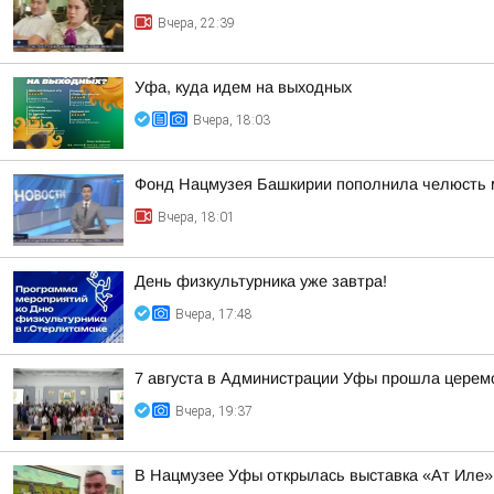
Вчера, 22:39
Уфа, куда идем на выходных
Вчера, 18:03
Фонд Нацмузея Башкирии пополнила челюсть 
Вчера, 18:01
День физкультурника уже завтра!
Вчера, 17:48
7 августа в Администрации Уфы прошла церем
Вчера, 19:37
В Нацмузее Уфы открылась выставка «Ат Иле»