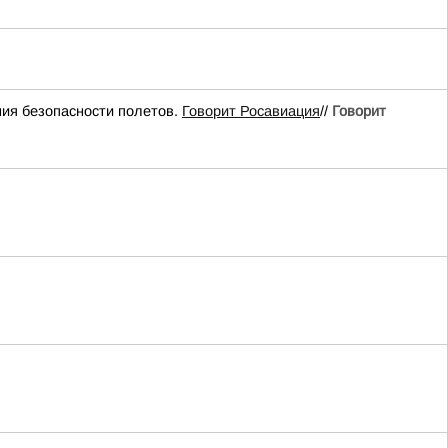
ия безопасности полетов.
Говорит Росавиация
//
Говорит