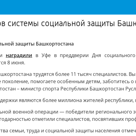
ов системы социальной защиты Башк
альной защиты Башкортостана
ки
наградили
в Уфе в преддверии Дня социального 
ся 8 июня.
шкортостана трудятся более 11 тысяч специалистов. Вы 
поколение, помогаете особенным детям, заботитесь о в
остан – министр спорта Республики Башкортостан Русл
ержки являются более миллиона жителей республики, в 
ьной военной операции — победители регионального э
агодарностью отметили специалистов, посвятивших проф
ва семьи, труда и социальной защиты населения отмеч