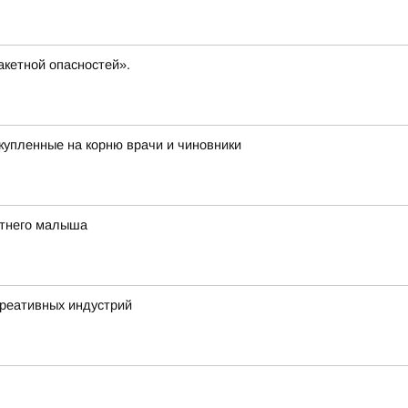
кетной опасностей».
купленные на корню врачи и чиновники
етнего малыша
креативных индустрий