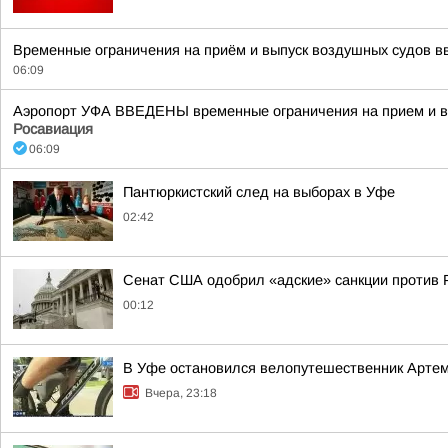
Временные ограничения на приём и выпуск воздушных судов вв
06:09
Аэропорт УФА ВВЕДЕНЫ временные ограничения на прием и вы
Росавиация
06:09
Пантюркистский след на выборах в Уфе
02:42
Сенат США одобрил «адские» санкции против 
00:12
В Уфе остановился велопутешественник Арте
Вчера, 23:18