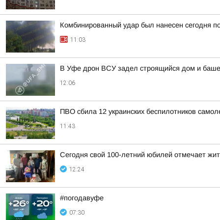
Комбинированный удар был нанесен сегодня по
11:03
В Уфе дрон ВСУ задел строящийся дом и башен
12:06
ПВО сбила 12 украинских беспилотников самол
11:43
Сегодня свой 100-летний юбилей отмечает жи
12:24
#погодавуфе
07:30