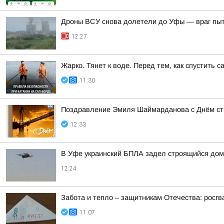
Дроны ВСУ снова долетели до Уфы — враг пы
12:27
Жарко. Тянет к воде. Перед тем, как спустить 
11:30
Поздравление Эмиля Шаймарданова с Днём ст
12:33
В Уфе украинский БПЛА задел строящийся дом
12:24
Забота и тепло – защитникам Отечества: росг
11:07