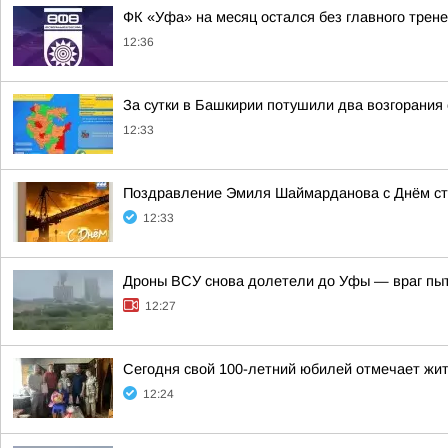
ФК «Уфа» на месяц остался без главного трен
12:36
За сутки в Башкирии потушили два возгорания
12:33
Поздравление Эмиля Шаймарданова с Днём с
12:33
Дроны ВСУ снова долетели до Уфы — враг пы
12:27
Сегодня свой 100-летний юбилей отмечает жи
12:24