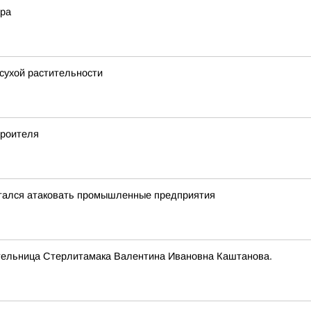
ера
 сухой растительности
троителя
тался атаковать промышленные предприятия
тельница Стерлитамака Валентина Ивановна Каштанова.