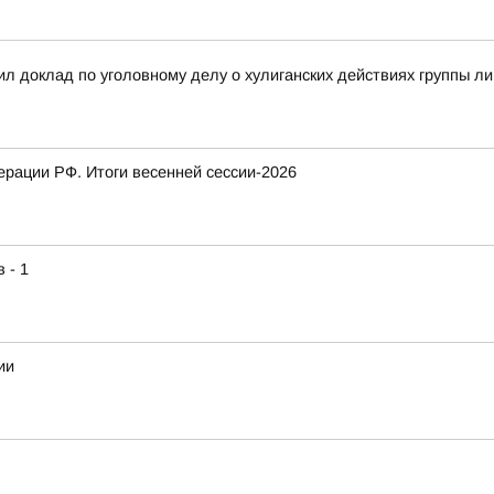
л доклад по уголовному делу о хулиганских действиях группы л
рации РФ. Итоги весенней сессии-2026
 - 1
ии