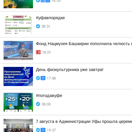
18:03
#уфавпорядке
09:31
Фонд Нацмузея Башкирии пополнила челюсть 
18:01
День физкультурника уже завтра!
17:48
#погодавуфе
06:00
7 августа в Администрации Уфы прошла церем
19:37