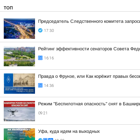
ТОП
Председатель Следственного комитета запроси
17:30
Рейтинг эффективности сенаторов Совета Феде
16:16
Правда о Фрунзе, или Как корёжит правых бесов
14:36
Режим "Беспилотная опасность" снят в Башкир
09:21
Уфа, куда идем на выходных