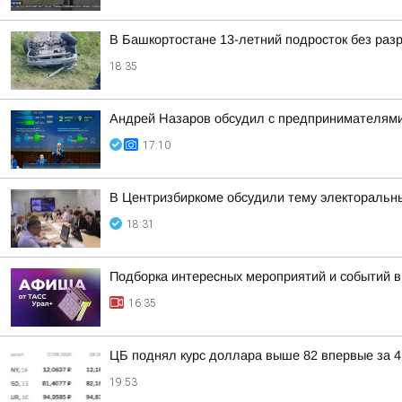
В Башкортостане 13-летний подросток без раз
18:35
Андрей Назаров обсудил с предпринимателями
17:10
В Центризбиркоме обсудили тему электоральн
18:31
Подборка интересных мероприятий и событий в
16:35
ЦБ поднял курс доллара выше 82 впервые за 4
19:53