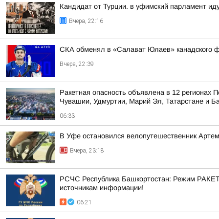
Кандидат от Турции. в уфимский парламент ид
Вчера, 22:16
СКА обменял в «Салават Юлаев» канадского 
Вчера, 22:39
Ракетная опасность объявлена в 12 регионах П
Чувашии, Удмуртии, Марий Эл, Татарстане и Б
06:33
В Уфе остановился велопутешественник Арте
Вчера, 23:18
РСЧС Республика Башкортостан: Режим РАКЕТ
источникам информации!
06:21