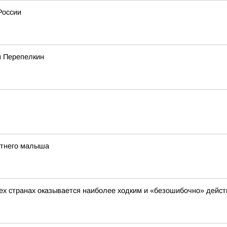
России
м Перепелкин
етнего малыша
сех странах оказывается наиболее ходким и «безошибочно» дейс