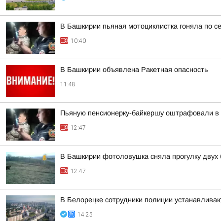
В Башкирии пьяная мотоциклистка гоняла по с
10:40
В Башкирии объявлена Ракетная опасность
11:48
Пьяную пенсионерку-байкершу оштрафовали в 
12:47
В Башкирии фотоловушка сняла прогулку двух
12:47
В Белорецке сотрудники полиции устанавлива
14:25