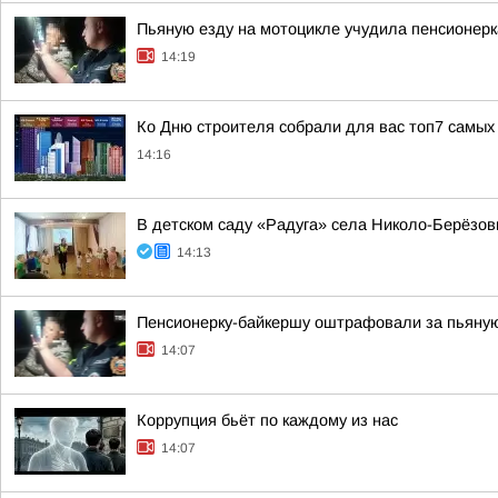
Пьяную езду на мотоцикле учудила пенсионерк
14:19
Ко Дню строителя собрали для вас топ7 самых
14:16
В детском саду «Радуга» села Николо-Берёзо
14:13
Пенсионерку-байкершу оштрафовали за пьяну
14:07
Коррупция бьёт по каждому из нас
14:07