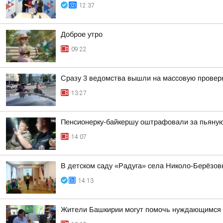
12:37
Доброе утро
09:22
Сразу 3 ведомства вышли на массовую проверк
13:27
Пенсионерку-байкершу оштрафовали за пьяную
14:07
В детском саду «Радуга» села Николо-Берёзов
14:13
Жители Башкирии могут помочь нуждающимся 