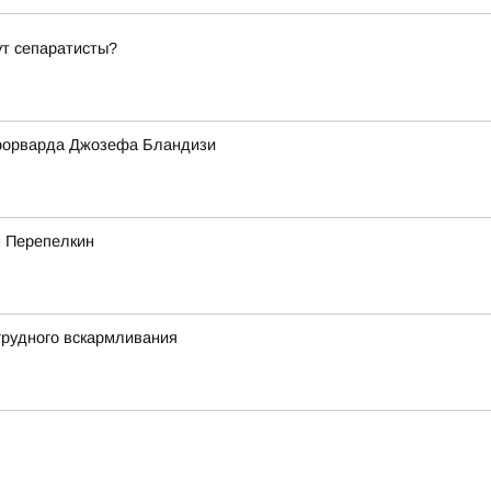
ут сепаратисты?
форварда Джозефа Бландизи
м Перепелкин
грудного вскармливания