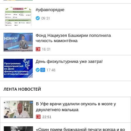
#уфавпорядке
09:31
Фонд Нацмузея Башкирии пополнила
челюсть мамонтёнка
18:01
День физкультурника уже завтра!
17:48
ЛЕНТА НОВОСТЕЙ
В Уфе врачи удалили опухоль в мозге у
двухлетнего малыша
22:51
«Один прием буржуазной печати всегда и во