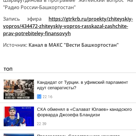
Шарафутдинова в программе "Житейский вопрос" на
"Радио России-Башкортостан"
Запись эфира
https://gtrkrb.ru/proekty/zhiteyskiy-
vopros/434472-zhiteyskiy-vopros-rasskazal-zashchite-
prav-potrebiteley-finansovyh
Источник:
Канал в МАКС "Вести Башкортостан"
ТОП
Кандидат от Турции. в уфимский парламент
идут сепаратисты?
22:16
СКА обменял в «Салават Юлаев» канадского
форварда Джозефа Бландизи
22:39