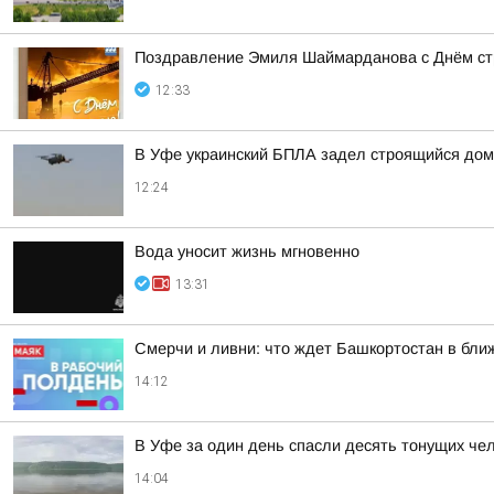
Поздравление Эмиля Шаймарданова с Днём ст
12:33
В Уфе украинский БПЛА задел строящийся дом
12:24
Вода уносит жизнь мгновенно
13:31
Смерчи и ливни: что ждет Башкортостан в бли
14:12
В Уфе за один день спасли десять тонущих че
14:04