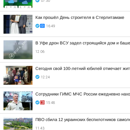
07:30
Как прошёл День строителя в Стерлитамаке
16:49
В Уфе дрон ВСУ задел строящийся дом и башен
12:06
Сегодня свой 100-летний юбилей отмечает жи
12:24
Сотрудники ГИМС МЧС России ежедневно наход
15:48
ПВО сбила 12 украинских беспилотников самол
11:43