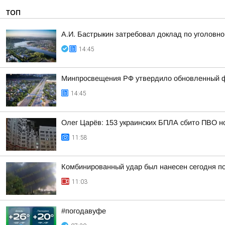
ТОП
А.И. Бастрыкин затребовал доклад по уголовно
14:45
Минпросвещения РФ утвердило обновленный фе
14:45
Олег Царёв: 153 украинских БПЛА сбито ПВО н
11:58
Комбинированный удар был нанесен сегодня по
11:03
#погодавуфе