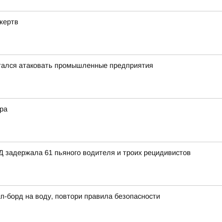
жертв
тался атаковать промышленные предприятия
ера
Д задержала 61 пьяного водителя и троих рецидивистов
сап-борд на воду, повтори правила безопасности