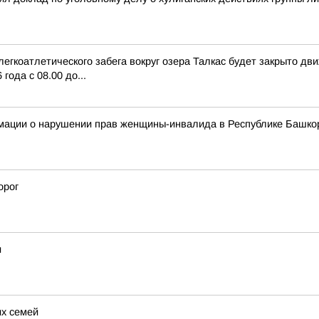
егкоатлетического забега вокруг озера Талкас будет закрыто дв
года с 08.00 до...
мации о нарушении прав женщины-инвалида в Республике Башко
орог
и
их семей