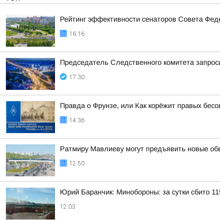
Рейтинг эффективности сенаторов Совета Феде
16:16
Председатель Следственного комитета запроси
17:30
Правда о Фрунзе, или Как корёжит правых бесов
14:36
Ратмиру Мавлиеву могут предъявить новые об
12:50
Юрий Баранчик: Минобороны: за сутки сбито 1
12:03