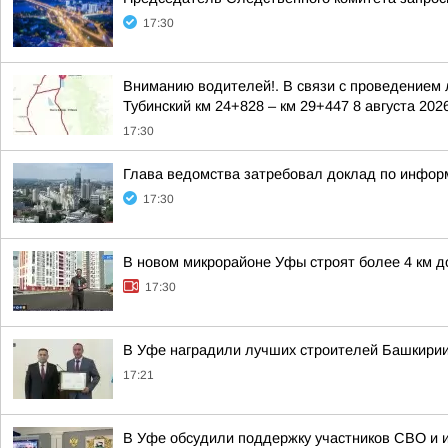
17:30
Вниманию водителей!. В связи с проведением л
Тубинский км 24+828 – км 29+447 8 августа 2026 
17:30
Глава ведомства затребовал доклад по инфор
17:30
В новом микрорайоне Уфы строят более 4 км д
17:30
В Уфе наградили лучших строителей Башкири
17:21
В Уфе обсудили поддержку участников СВО и 