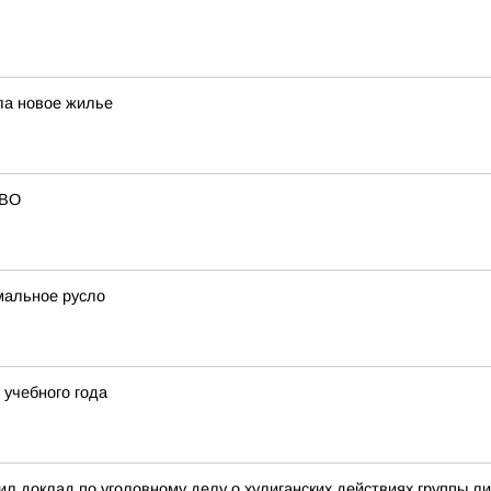
ла новое жилье
СВО
мальное русло
учебного года
л доклад по уголовному делу о хулиганских действиях группы л