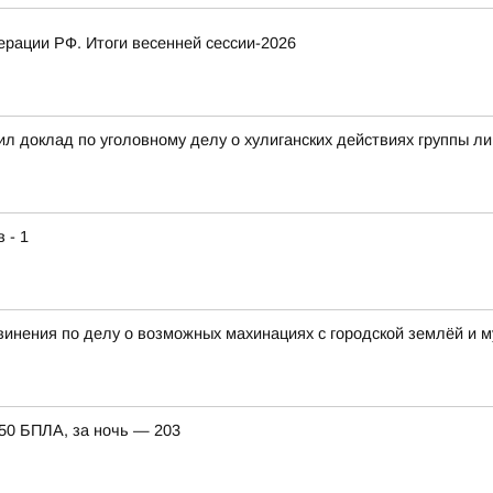
рации РФ. Итоги весенней сессии-2026
л доклад по уголовному делу о хулиганских действиях группы л
 - 1
винения по делу о возможных махинациях с городской землёй и
150 БПЛА, за ночь — 203