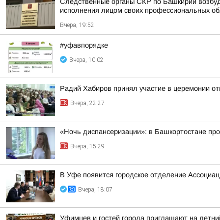
Следственные органы СКР по Башкирии возбуд
исполнения лицом своих профессиональных обяз
Вчера, 19:52
#уфавпорядке
Вчера, 10:02
Радий Хабиров принял участие в церемонии о
Вчера, 22:27
«Ночь диспансеризации»: в Башкортостане про
Вчера, 15:29
В Уфе появится городское отделение Ассоциа
Вчера, 18:07
Уфимцев и гостей города приглашают на летни