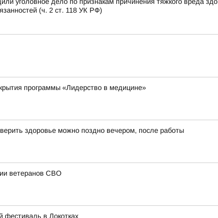
или уголовное дело по признакам причинения тяжкого вреда зд
анностей (ч. 2 ст. 118 УК РФ)
ткрытия программы «Лидерство в медицине»
верить здоровье можно поздно вечером, после работы
ции ветеранов СВО
й фестиваль в Локотках