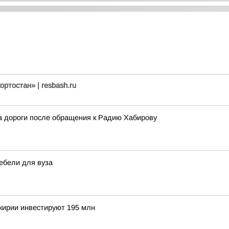
ртостан» | resbash.ru
 дороги после обращения к Радию Хабирову
ебели для вуза
шкирии инвестируют 195 млн