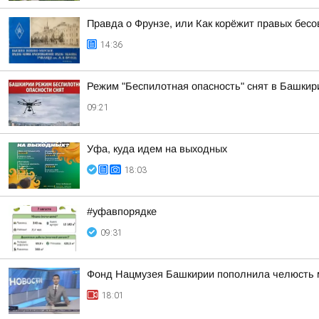
Правда о Фрунзе, или Как корёжит правых бесов
14:36
Режим "Беспилотная опасность" снят в Башкир
09:21
Уфа, куда идем на выходных
18:03
#уфавпорядке
09:31
Фонд Нацмузея Башкирии пополнила челюсть 
18:01