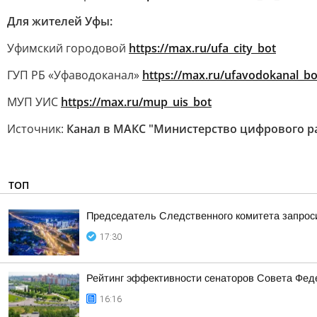
Для жителей Уфы:
Уфимский городовой
https://max.ru/ufa_city_bot
ГУП РБ «Уфаводоканал»
https://max.ru/ufavodokanal_bo
МУП УИС
https://max.ru/mup_uis_bot
Источник:
Канал в МАКС "Министерство цифрового р
ТОП
Председатель Следственного комитета запроси
17:30
Рейтинг эффективности сенаторов Совета Феде
16:16