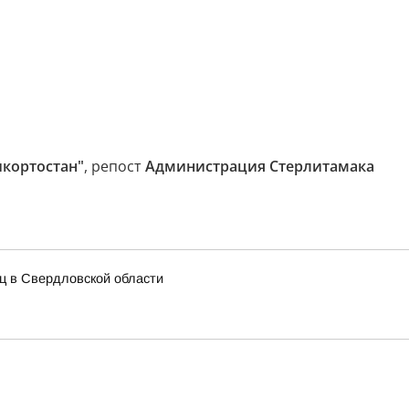
шкортостан"
, репост
Администрация Стерлитамака
иц в Свердловской области