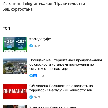
Источник:
Telegram-канал "Правительство
Башкортостана"
ТОП
#погодавуфе
07:30
Полицейские Стерлитамака предупреждают
об опасности установки приложений по
ссылкам от незнакомцев
10:03
Объявлена Беспилотная опасность на
территории Республики Башкортостан
07:33
9 августа — День строителя