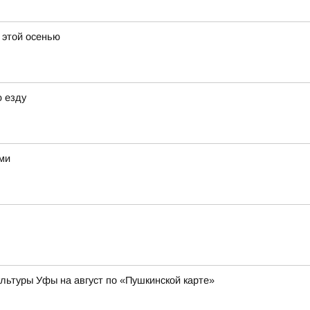
а этой осенью
 езду
ми
ьтуры Уфы на август по «Пушкинской карте»