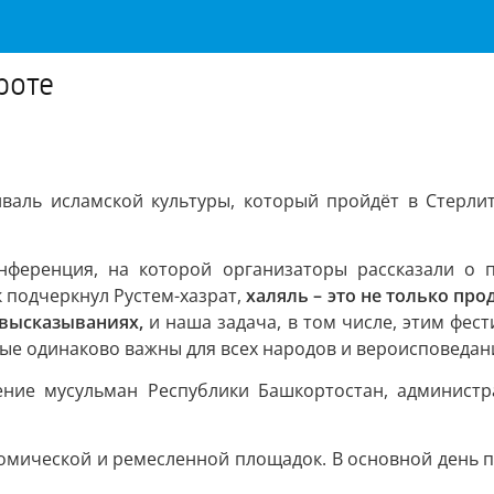
роте
иваль исламской культуры, который пройдёт в Стерл
ференция, на которой организаторы рассказали о п
к подчеркнул Рустем-хазрат,
халяль – это не только про
 высказываниях,
и наша задача, в том числе, этим фес
рые одинаково важны для всех народов и вероисповедан
ние мусульман Республики Башкортостан, администр
ономической и ремесленной площадок. В основной день 