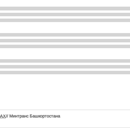
MAX
//
Минтранс Башкортостана