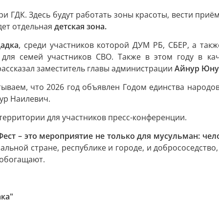
и ГДК. Здесь будут работать зоны красоты, вести приё
дет отдельная
детская зона.
адка
, среди участников которой ДУМ РБ, СБЕР, а та
для семей участников СВО. Также в этом году в кач
рассказал заместитель главы администрации
Айнур Юну
тываем, что 2026 год объявлен Годом единства народо
ур Наилевич.
 территории для участников пресс-конференции.
ест – это мероприятие не только для мусульман: че
ьной стране, республике и городе, и добрососедство, у
 обогащают.
ка"