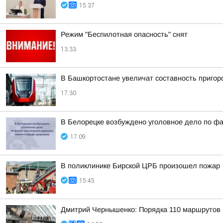
15:37
Режим "Беспилотная опасность" снят
13:33
В Башкортостане увеличат составность приго
17:30
В Белорецке возбуждено уголовное дело по фа
17:09
В поликлинике Бирской ЦРБ произошел пожар
15:45
Дмитрий Чернышенко: Порядка 110 маршрутов н