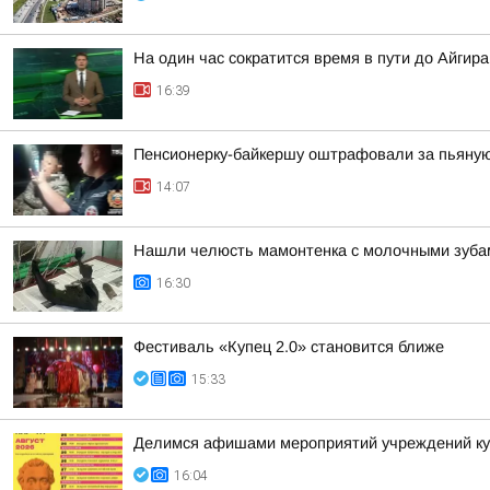
На один час сократится время в пути до Айгир
16:39
Пенсионерку-байкершу оштрафовали за пьяную
14:07
Нашли челюсть мамонтенка с молочными зуба
16:30
Фестиваль «Купец 2.0» становится ближе
15:33
Делимся афишами мероприятий учреждений кул
16:04