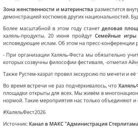
Зона женственности и материнства
разместится внутр
демонстрацией костюмов других национальностей. Бу
Более масштабной в этом году станет
деловая площ
халяль-продукты. 20 июня пройдут
Семейные игры
исповедующие ислам. Об этом на пресс-конференции 
- При организации Халяль-Феста мы обязательно учи
которых созвучны философии фестиваля, -отметил Айн
Также Рустем-хазрат провел экскурсию по мечети и её
Во время встречи не раз подчёркивалось, что
ХаляльФ
площадки открыты для всех. Мы живём в многонационал
нормой. Такие мероприятия нас только объединяют и
#ХаляльФест2026
Источник:
Канал в МАКС "Администрация Стерлитама