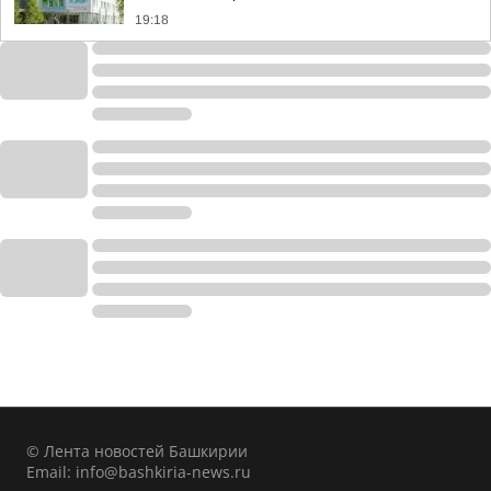
19:18
© Лента новостей Башкирии
Email:
info@bashkiria-news.ru