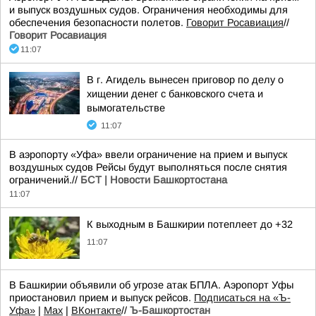
и выпуск воздушных судов. Ограничения необходимы для
обеспечения безопасности полетов.
Говорит Росавиация
//
Говорит Росавиация
11:07
В г. Агидель вынесен приговор по делу о
хищении денег с банковского счета и
вымогательстве
11:07
В аэропорту «Уфа» ввели ограничение на прием и выпуск
воздушных судов Рейсы будут выполняться после снятия
ограничений.//
БСТ | Новости Башкортостана
11:07
К выходным в Башкирии потеплеет до +32
11:07
В Башкирии объявили об угрозе атак БПЛА. Аэропорт Уфы
приостановил прием и выпуск рейсов.
Подписаться на «Ъ-
Уфа»
|
Max
|
ВКонтакте
//
Ъ-Башкортостан