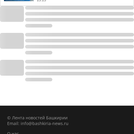
15:15
© Лента новостей Башкирии
Email:
info@bashkiria-news.ru
О нас