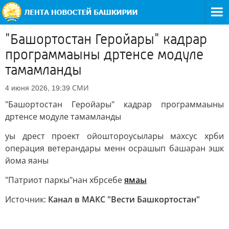
"Башортостан Геройары" кадрар
программаыны дртенсе модуле
тамамланды
СМИ
4 июня 2026, 19:39
"Башортостан Геройары" кадрар программаыны
дртенсе модуле тамамланды
уы дрест проект ойоштороусылары махсус хрби
операция ветерандары менн осрашып башаран эшк
йома яаны
"Патриот паркы"нан хбрсебе
ямаы
Источник:
Канал в МАКС "Вести Башкортостан"