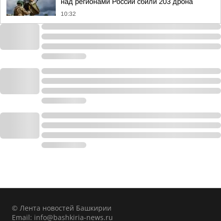
над регионами России сбили 203 дрона
10:32
© Лента новостей Башкирии
Email:
info@bashkiria-news.ru