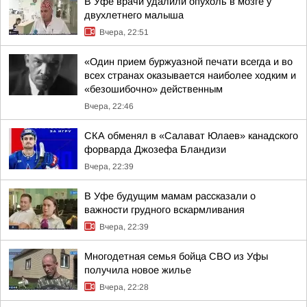
В Уфе врачи удалили опухоль в мозге у
двухлетнего малыша
Вчера, 22:51
«Один прием буржуазной печати всегда и во
всех странах оказывается наиболее ходким и
«безошибочно» действенным
Вчера, 22:46
СКА обменял в «Салават Юлаев» канадского
форварда Джозефа Бландизи
Вчера, 22:39
В Уфе будущим мамам рассказали о
важности грудного вскармливания
Вчера, 22:39
Многодетная семья бойца СВО из Уфы
получила новое жилье
Вчера, 22:28