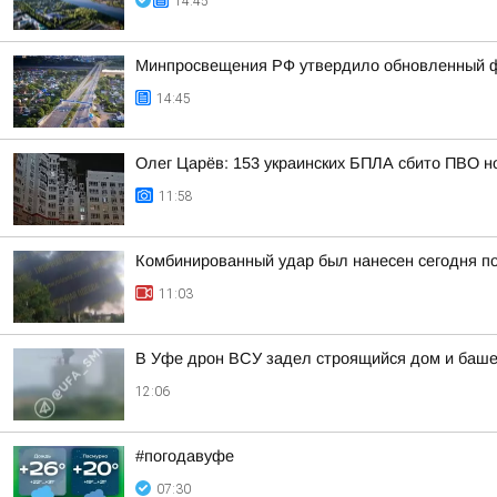
14:45
Минпросвещения РФ утвердило обновленный фе
14:45
Олег Царёв: 153 украинских БПЛА сбито ПВО н
11:58
Комбинированный удар был нанесен сегодня по
11:03
В Уфе дрон ВСУ задел строящийся дом и башен
12:06
#погодавуфе
07:30