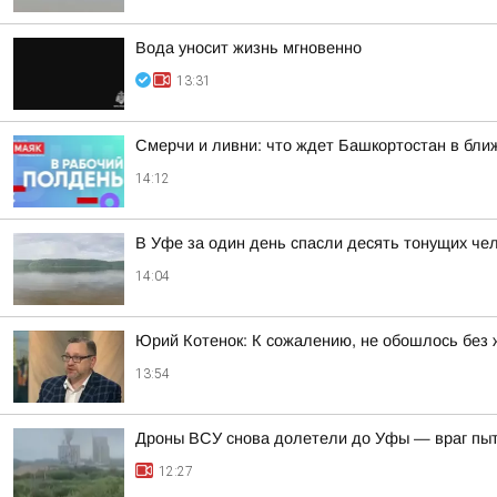
Вода уносит жизнь мгновенно
13:31
Смерчи и ливни: что ждет Башкортостан в бли
14:12
В Уфе за один день спасли десять тонущих че
14:04
Юрий Котенок: К сожалению, не обошлось без 
13:54
Дроны ВСУ снова долетели до Уфы — враг пы
12:27