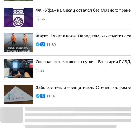
ФК «Уфа» на месяц остался без главного трен
12:36
Жарко. Тянет к воде. Перед тем, как спустить 
11:30
Опасная статистика: за сутки в Башкирии ГИБД
14:22
Забота и тепло – защитникам Отечества: росг
11:07